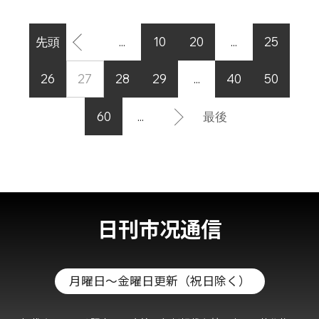
先頭
...
10
20
...
25
26
27
28
29
...
40
50
60
...
最後
日刊市况通信
月曜日～金曜日更新（祝日除く）