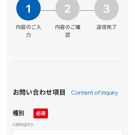
1
2
3
内容のご入
内容のご確
送信完了
力
認
お問い合わせ項目
Content of inquiry
種別
category