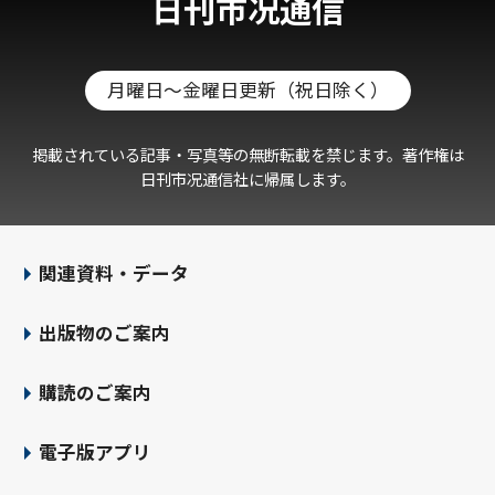
日刊市况通信
またはき損の防止その他の個人情報
の安全管理のため、規定の整備不正
アクセス対策、ウイルス対策など必
要かつ適切な措置を講じます。
月曜日～金曜日更新（祝日除く）
法で定める開示の求めなどの手続き
に関して、適切かつ迅速に対応いたし
掲載されている記事・写真等の無断転載を禁じます。著作権は
ます。
日刊市况通信社に帰属します。
お客様の個人データが適正に管理さ
れるよう、従業員に対する必要かつ
適切な監督を行います。
関連資料・データ
個人情報の取り扱いに関する社会環
境の変化に対応し、必要に応じて本
出版物のご案内
方針をはじめとする社内規程を見直
し、継続的な改善を図ります。
購読のご案内
当社が本方針を遵守していないと思
われる場合、その他当社が管理する
電子版アプリ
個人情報の取り扱いに関しては、下
記までお問い合わせ下さい。（文