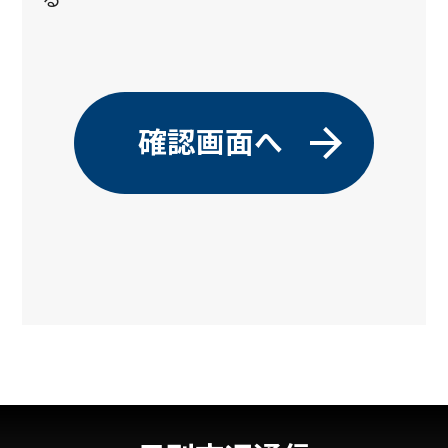
資産です。
当社は、お客様の個人情報を以下の基本方針
に従って取り扱います。
個人情報に関する関係法令、および
社内規定を遵守します。
個人情報の取得において、適法かつ公
正な手段のみを用います。
個人情報を、特定した利用目的の範
囲内で、適切に取り扱います。
お客様よりあらかじめ同意を得てい
る場合、業務を委託する場合、その
他、関係法令の規定に基づく場合を
除き、個人データを第三者に提供し
ません。
お客様の個人データを正確かつ最新
の内容に保つよう努めます。
取り扱う個人データの漏えい、滅失