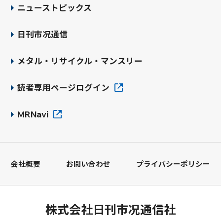
ニューストピックス
中、「個人情報」とは生存している
特定の個人を識別できる情報を指し
日刊市况通信
「個人データ」とは個人情報のうち
個人情報データベース等に含まれる
メタル・リサイクル・マンスリー
ものを指します。いずれも個人情報保
護法の定義によるものです。）
読者専用ページログイン
個人情報の取り扱いに関するお問い合わ
MRNavi
せ先
株式会社 日刊市况通信社
個人情報お問い合わせ担当窓口
会社概要
お問い合わせ
プライバシーポリシー
住所：〒101-0031 東京都千代田区東神田1-5-
5 マルキビル 4F
TEL：03-3864-6021 [受付：平日9:00～18:00]
株式会社日刊市况通信社