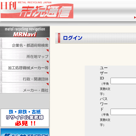
ユー
ザー
ID
（半角
英数6文
字）
パス
ワー
ド
（半角
英数6文
字）