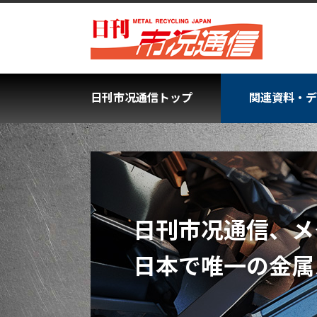
日刊市况通信トップ
関連資料・デ
8月7日の日刊市
台湾の輸入鉄スクラップ
1面
関東 8月電炉生産の詳
東日本
東海 鉄鋼各社に値下げ