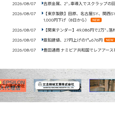
2026/08/07
吉原金属、2㌧車導入でスクラップの
2026/08/07
【東京製鉄】田原、名古屋SY、関西S
1,000円下げ（8日から）
2026/08/07
【関東テンダー】49,086円で2万㌧落
2026/08/07
亜鉛建値、27円上げの1㌔676円
2026/08/07
豊田通商 ナミビア共和国でレアアース