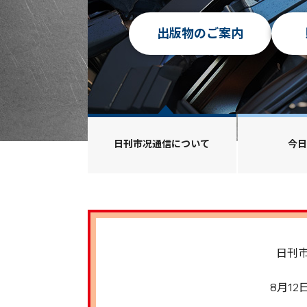
中部
大阪 外部環境難と入荷
西日本
ステンレス 品不足への
非鉄
日刊市况通信について
今
日刊
8月1