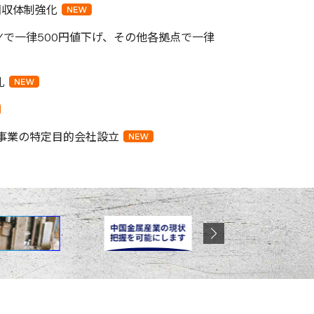
回収体制強化
Yで一律500円値下げ、その他各拠点で一律
札
事業の特定目的会社設立