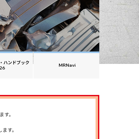
も掲載し
過去の紙面へ
■日本鉄
第51回
■インタ
・「調達
佐藤 拓
・ハンドブック
・「プラ
MRNavi
26
松谷 
～全国海
■全国海
・湾岸ヤ
ます。
・湾岸ヤ
■全国鉄
します。
・日本の
・北海道