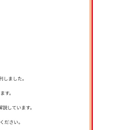
・大阪、
■東アジ
■東アジ
■東南ア
■東南ア
■世界鉄
■世界鉄
■住友建
■コベル
発刊しました。
2026
■J･Y
ます。
■資源リ
解説しています。
・STAD
・祐広 
ください。