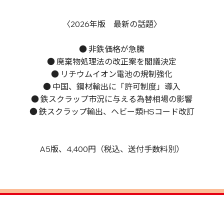
〈2026年版 最新の話題〉
● 非鉄価格が急騰
● 廃棄物処理法の改正案を閣議決定
● リチウムイオン電池の規制強化
● 中国、鋼材輸出に「許可制度」導入
● 鉄スクラップ市況に与える為替相場の影響
● 鉄スクラップ輸出、ヘビー類HSコード改訂
A5版、4,400円（税込、送付手数料別）