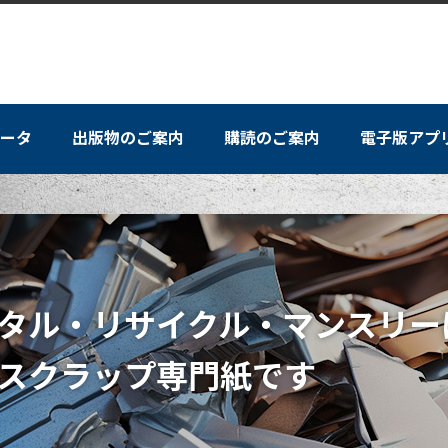
ータ
出版物のご案内
購読のご案内
電子版アプ
况通信
市場は軟調様子見の商状
細ほか
対応広がる 各品種とも500円続落