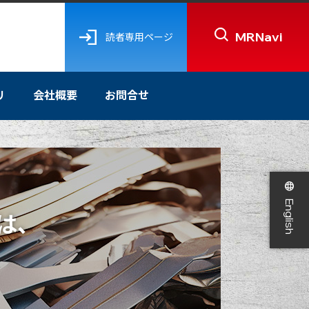
MRNavi
読者専用ページ
リ
会社概要
お問合せ
メ
7月号は
巻頭特集
ポートし
全国海上