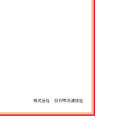
■鉄スク
■ステン
■資源リ
株式会社 日刊市况通信社