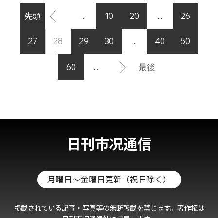
先頭
...
10
20
...
26
27
28
29
30
...
40
50
60
...
最後
日刊市况通信
月曜日～金曜日更新（祝日除く）
掲載されている記事・写真等の無断転載を禁じます。著作権は