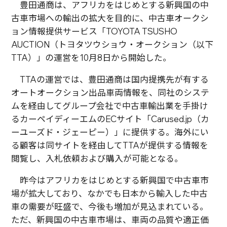
豊田通商は、アフリカをはじめとする新興国の中
古車市場への輸出の拡大を目的に、中古車オークシ
ョン情報提供サービス「TOYOTA TSUSHO
AUCTION（トヨタツウショウ・オークション（以下
TTA）」の運営を10月8日から開始した。
TTAの運営では、豊田通商は国内提携先が有する
オートオークション出品車両情報を、同社のシステ
ムを経由してグループ会社で中古車輸出業を手掛け
るカーペイディーエムのECサイト「Carused.jp（カ
ーユーズド・ジェーピー）」に提供する。海外にい
る顧客は同サイトを経由してTTAが提供する情報を
閲覧し、入札依頼および購入が可能となる。
昨今はアフリカをはじめとする新興国で中古車市
場が拡大しており、なかでも日本から輸入した中古
車の需要が旺盛で、今後も増加が見込まれている。
ただ、新興国の中古車市場は、車両の品質や適正価