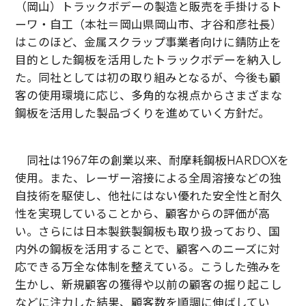
（岡山）トラックボデーの製造と販売を手掛けるト
ーワ・自工（本社＝岡山県岡山市、才谷和彦社長）
はこのほど、金属スクラップ事業者向けに錆防止を
目的とした鋼板を活用したトラックボデーを納入し
た。同社としては初の取り組みとなるが、今後も顧
客の使用環境に応じ、多角的な視点からさまざまな
鋼板を活用した製品づくりを進めていく方針だ。
同社は1967年の創業以来、耐摩耗鋼板HARDOXを
使用。また、レーザー溶接による全周溶接などの独
自技術を駆使し、他社にはない優れた安全性と耐久
性を実現していることから、顧客からの評価が高
い。さらには日本製鉄製鋼板も取り扱っており、国
内外の鋼板を活用することで、顧客へのニーズに対
応できる万全な体制を整えている。こうした強みを
生かし、新規顧客の獲得や以前の顧客の掘り起こし
などに注力した結果、顧客数を順調に伸ばしてい