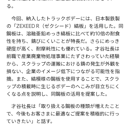
る。
今回、納入したトラックボデーには、日本製鉄製
の「ZEXEED R（ゼクシード）縞板」を活用した。同
鋼板は、溶融亜鉛めっき縞板に比べて約10倍の耐食
性を持ち、錆びにくいことが特長だ。さらにめっき
硬度が高く、耐摩耗性にも優れている。才谷社長は
前職で産業廃棄物処理事業にたずさわっていた経験
から、スクラップの運搬における錆の発生が外観を
損ない、企業のイメージ低下につながる可能性を指
摘。また、縞模様の鋼板を使用することで、スクラ
ップの積載時に生じるボデーのへこみが目立ちにく
くなる点を説明し、同鋼板の活用を提案した。
才谷社長は「取り扱える鋼板の種類が増えたこと
で、今後もお客さまに最適なご提案を積極的に行っ
ていきたい」と話す。