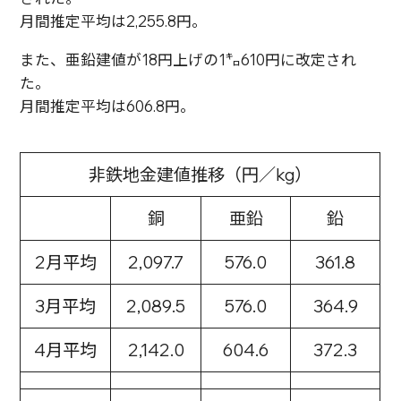
月間推定平均は2,255.8円。
また、亜鉛建値が18円上げの1㌔610円に改定され
た。
月間推定平均は606.8円。
非鉄地金建値推移（円／kg）
銅
亜鉛
鉛
2月平均
2,097.7
576.0
361.8
3月平均
2,089.5
576.0
364.9
4月平均
2,142.0
604.6
372.3