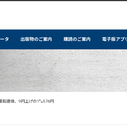
ータ
出版物のご案内
購読のご案内
電子版アプ
亜鉛建値、9円上げの1㌔574円