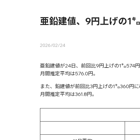
亜鉛建値、9円上げの1㌔
2026/02/24
亜鉛建値が24日、前回比9円上げの1㌔574
月間推定平均は576.0円。
また、鉛建値が前回比3円上げの1㌔360円
月間推定平均は361.8円。