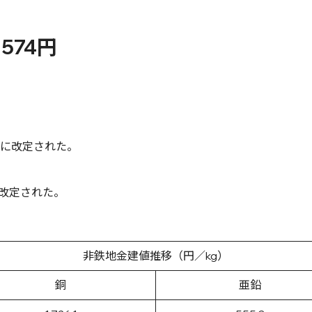
574円
円に改定された。
に改定された。
非鉄地金建値推移（円／kg）
銅
亜鉛