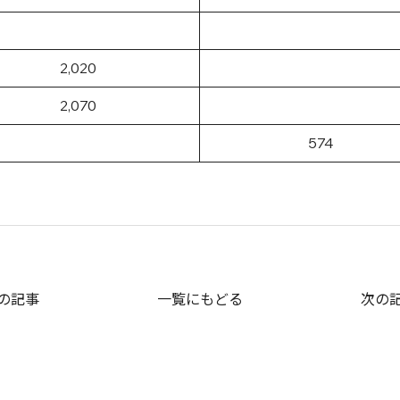
2,020
2,070
574
の記事
一覧にもどる
次の