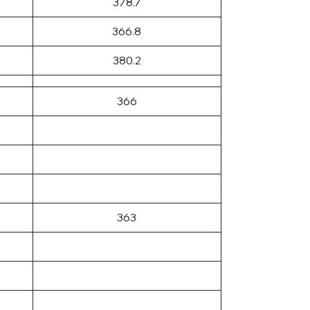
378.7
366.8
380.2
366
363