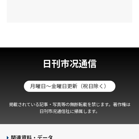
る場合、業務を委託する場合、その
他、関係法令の規定に基づく場合を
除き、個人データを第三者に提供し
ません。
お客様の個人データを正確かつ最新
の内容に保つよう努めます。
取り扱う個人データの漏えい、滅失
日刊市况通信
またはき損の防止その他の個人情報
の安全管理のため、規定の整備不正
アクセス対策、ウイルス対策など必
要かつ適切な措置を講じます。
月曜日～金曜日更新（祝日除く）
法で定める開示の求めなどの手続き
に関して、適切かつ迅速に対応いたし
掲載されている記事・写真等の無断転載を禁じます。著作権は
ます。
日刊市况通信社に帰属します。
お客様の個人データが適正に管理さ
れるよう、従業員に対する必要かつ
適切な監督を行います。
関連資料・データ