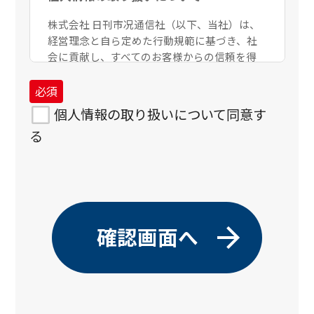
株式会社 日刊市况通信社（以下、当社）は、
経営理念と自ら定めた行動規範に基づき、社
会に貢献し、すべてのお客様からの信頼を得
るとともに、当社への期待に応えるべく事業
活動を進めていきます。個人情報は、厳正に
管理すべきお客様の大切な財産であり、当社
個人情報の取り扱いについて同意す
にとっても新たな価値創造の源泉となる重要
る
資産です。
当社は、お客様の個人情報を以下の基本方針
に従って取り扱います。
個人情報に関する関係法令、および
社内規定を遵守します。
個人情報の取得において、適法かつ公
正な手段のみを用います。
個人情報を、特定した利用目的の範
囲内で、適切に取り扱います。
お客様よりあらかじめ同意を得てい