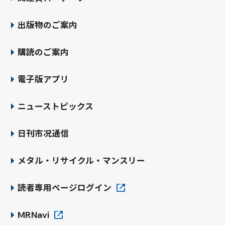
個人情報の取り扱いに関する社会環
境の変化に対応し、必要に応じて本
出版物のご案内
方針をはじめとする社内規程を見直
し、継続的な改善を図ります。
購読のご案内
当社が本方針を遵守していないと思
われる場合、その他当社が管理する
電子版アプリ
個人情報の取り扱いに関しては、下
記までお問い合わせ下さい。（文
ニューストピックス
中、「個人情報」とは生存している
特定の個人を識別できる情報を指し
日刊市况通信
「個人データ」とは個人情報のうち
個人情報データベース等に含まれる
メタル・リサイクル・マンスリー
ものを指します。いずれも個人情報保
護法の定義によるものです。）
読者専用ページログイン
個人情報の取り扱いに関するお問い合わ
MRNavi