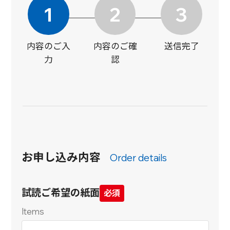
1
2
3
内容のご入
内容のご確
送信完了
力
認
お申し込み内容
Order details
試読ご希望の紙面
Items