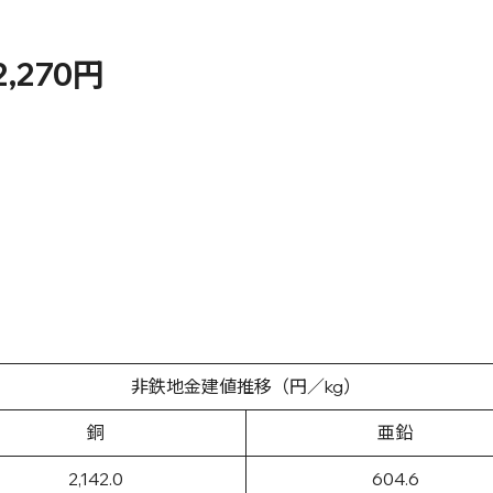
,270円
非鉄地金建値推移（円／kg）
銅
亜鉛
2,142.0
604.6