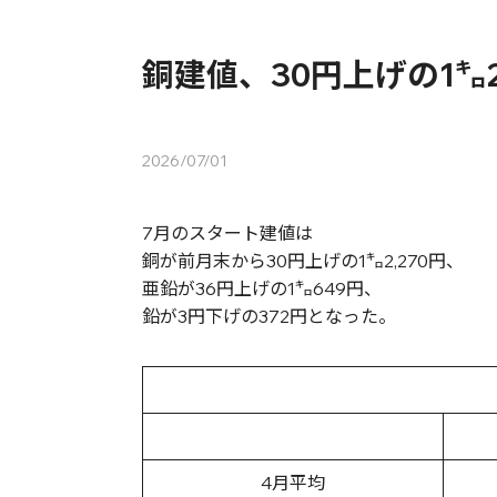
銅建値、30円上げの1㌔2
2026/07/01
7月のスタート建値は
銅が前月末から30円上げの1㌔2,270円、
亜鉛が36円上げの1㌔649円、
鉛が3円下げの372円となった。
4月平均