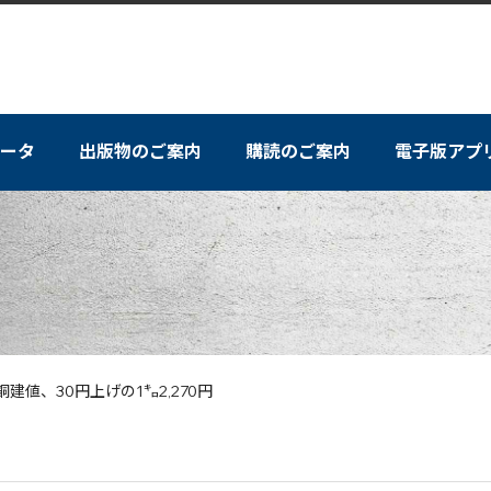
ータ
出版物のご案内
購読のご案内
電子版アプ
銅建値、30円上げの1㌔2,270円