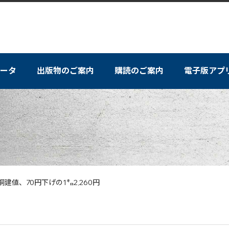
ータ
出版物のご案内
購読のご案内
電子版アプ
銅建値、70円下げの1㌔2,260円