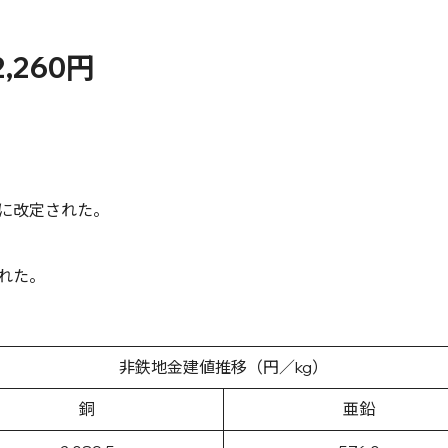
,260円
円に改定された。
された。
非鉄地金建値推移（円／kg）
銅
亜鉛