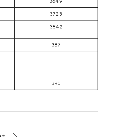
364.9
372.3
384.2
387
390
記事