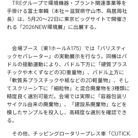
TREグループで環境機器・プラント関連事業等を
手掛ける富士車輌（本社＝滋賀県守山市、鳥居周社
長）は、5月20～22日に東京ビッグサイトで開催さ
れる「2026NEW環境展」に出展する。
会場ブース（東1ホールA175）では『バリスティ
ックセパレーター』の実動展示を行なう。同機はパ
ドルの揺動運動により、パドル下方に「硬質プラス
チックや木くずなどの3D重量物」、パドル上方に
「軟質系プラスチックや紙などの2D軽量物」、そし
てスクリーン下に「細粒物」と混合廃棄物を3種類に
精度良く選別可能だ。会場では実際に「容器包装リ
サイクル由来の廃棄物」、「建設系廃棄物」などを
模したサンプルを投入し、高精度な選別を確認でき
る。
その他、チッピングロータリープレス車「CUTICK