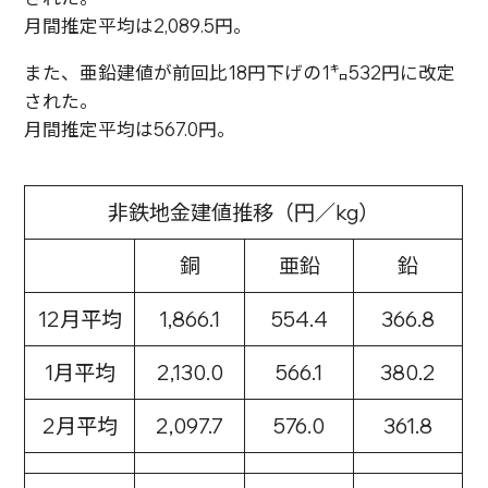
月間推定平均は2,089.5円。
また、亜鉛建値が前回比18円下げの1㌔532円に改定
された。
月間推定平均は567.0円。
非鉄地金建値推移（円／kg）
銅
亜鉛
鉛
12月平均
1,866.1
554.4
366.8
1月平均
2,130.0
566.1
380.2
2月平均
2,097.7
576.0
361.8