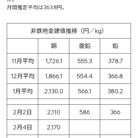
月間推定平均は363.8円。
非鉄地金建値推移（円／kg）
銅
亜鉛
鉛
11月平均
1,726.1
555.3
378.7
12月平均
1,866.1
554.4
366.8
1月平均
2,130.0
566.1
380.2
2月2日
2,110
586
366
2月4日
2,170