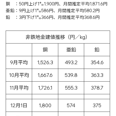
銅 ：50円上げ1㌔1,900円、月間推定平均1,871.6円
亜鉛：9円上げ1㌔586円、月間推定平均580.2円
鉛 ：3円下げ1㌔366円、月間推定平均368.6円
非鉄地金建値推移（円／kg）
銅
亜鉛
鉛
9月平均
1,526.3
493.2
354.6
10月平均
1,667.6
539.8
363.3
11月平均
1,726.1
555.3
378.7
12月1日
1,800
574
375