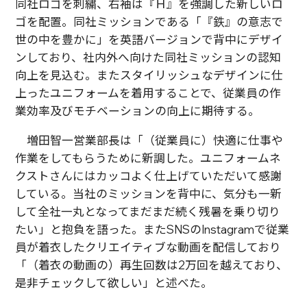
同社ロゴを刺繍、右袖は『Ｈ』を強調した新しいロ
ゴを配置。同社ミッションである「『鉄』の意志で
世の中を豊かに」を英語バージョンで背中にデザイ
ンしており、社内外へ向けた同社ミッションの認知
向上を見込む。またスタイリッシュなデザインに仕
上ったユニフォームを着用することで、従業員の作
業効率及びモチベーションの向上に期待する。
増田智一営業部長は「（従業員に）快適に仕事や
作業をしてもらうために新調した。ユニフォームネ
クストさんにはカッコよく仕上げていただいて感謝
している。当社のミッションを背中に、気分も一新
して全社一丸となってまだまだ続く残暑を乗り切り
たい」と抱負を語った。またSNSのInstagramで従業
員が着衣したクリエイティブな動画を配信しており
「（着衣の動画の）再生回数は2万回を越えており、
是非チェックして欲しい」と述べた。