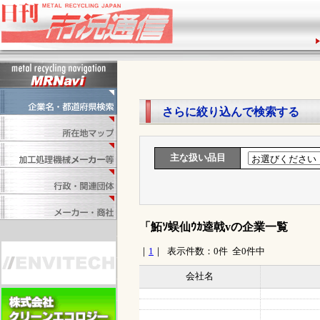
1
さらに絞り込んで検索する
主な扱い品目
「鮖ｿ蜈仙ｳｶ逵戟vの企業一覧
｜
1
｜ 表示件数：0件 全0件中
会社名