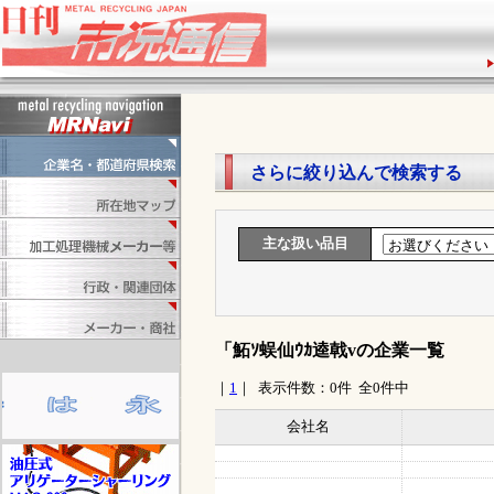
1
さらに絞り込んで検索する
主な扱い品目
「鮖ｿ蜈仙ｳｶ逵戟vの企業一覧
｜
1
｜ 表示件数：0件 全0件中
会社名