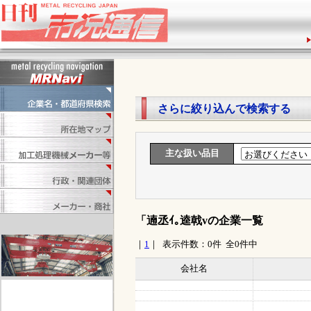
1
さらに絞り込んで検索する
主な扱い品目
「遖丞ｲ｡逵戟vの企業一覧
｜
1
｜ 表示件数：0件 全0件中
会社名