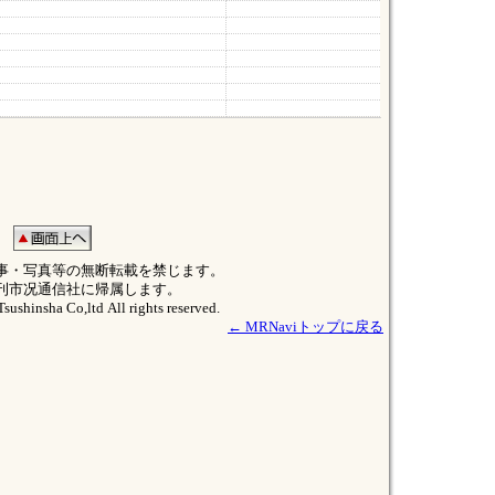
事・写真等の無断転載を禁じます。
刊市况通信社に帰属します。
sushinsha Co,ltd All rights reserved.
← MRNaviトップに戻る