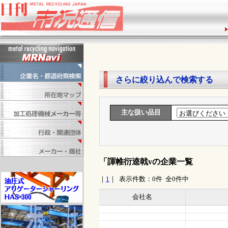
1
さらに絞り込んで検索する
主な扱い品目
「諢帷衍逵戟vの企業一覧
｜
1
｜ 表示件数：0件 全0件中
会社名