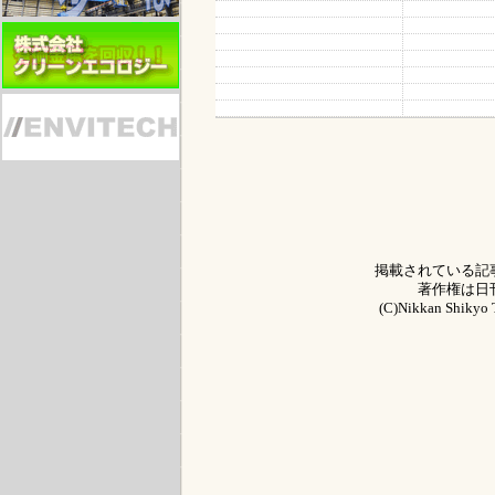
掲載されている記
著作権は日
(C)Nikkan Shikyo T