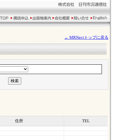
← MRNaviトップに戻る
住所
TEL