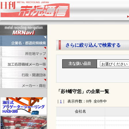
1
さらに絞り込んで検索する
主な扱い品目
「髟ｷ蟠守恁」の企業一覧
｜
1
｜ 表示件数：0件 全0件中
会社名