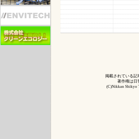
掲載されている記
著作権は日
(C)Nikkan Shikyo T