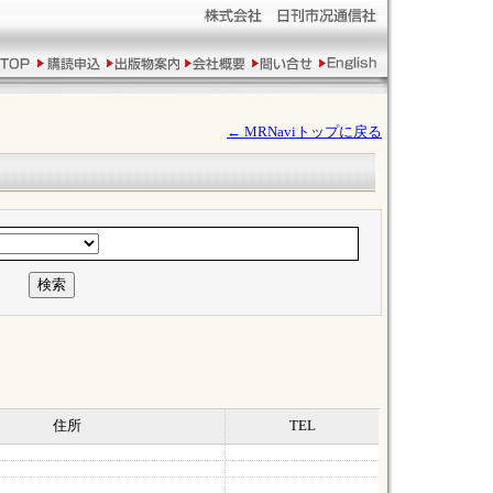
← MRNaviトップに戻る
住所
TEL