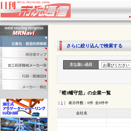
1
さらに絞り込んで検索する
主な扱い品目
「螳ｮ蟠守恁」の企業一覧
｜
1
｜ 表示件数：0件 全0件中
会社名