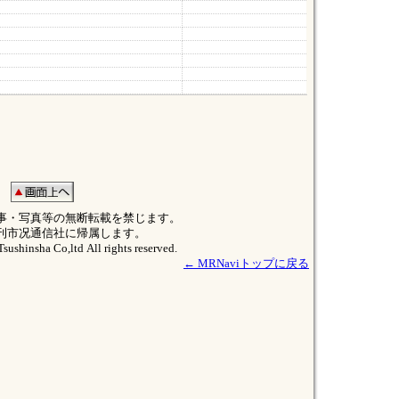
事・写真等の無断転載を禁じます。
刊市况通信社に帰属します。
sushinsha Co,ltd All rights reserved.
← MRNaviトップに戻る