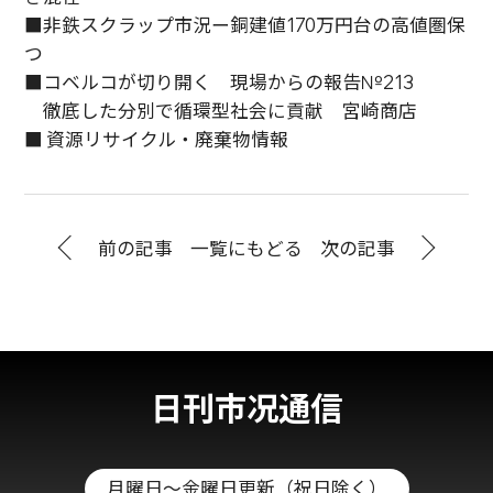
■非鉄スクラップ市況ー銅建値170万円台の高値圏保
つ
■コベルコが切り開く 現場からの報告№213
徹底した分別で循環型社会に貢献 宮崎商店
■ 資源リサイクル・廃棄物情報
前の記事
一覧にもどる
次の記事
日刊市况通信
月曜日～金曜日更新（祝日除く）