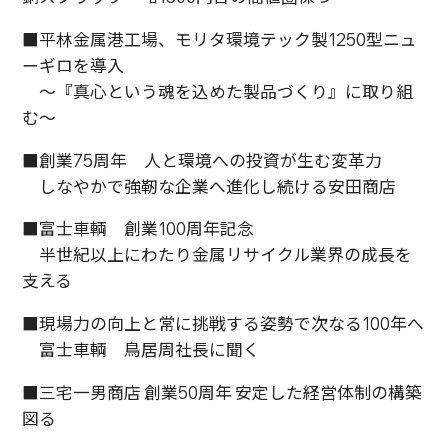
■平林金属港工場、モリタ環境テック製1250型ニュ
ーギロを導入
～『真心という魂を込めた製品づくり』に取り組
む～
■創業75周年 人と環境への投資が生む変革力
しなやかで強靭な企業へ進化し続ける安田商店
■富士車輌 創業100周年記念
半世紀以上にわたり金属リサイクル業界の成長を
支える
■現場力の向上と常に挑戦する姿勢で次なる100年へ
富士車輌 鳥居周社長に聞く
■三宅一男商店 創業50周年 安定した経営体制の構築
図る