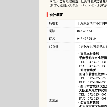
⑧ 粗大ごみ処理施設、圧縮梱包式ごみ処
⑨ びん選別システム、ペットボトル減容
会社概要
所在地
千葉県船橋市小野田町1
電話
047-457-5111
FAX
047-457-5110
代表者
代表取締役 社長執行
・東日本営業部
千葉県船橋市小野田町
TEL 047-457-8131
FAX 047-457-8133
・仙台営業所
仙台市若林区荒井7-4
TEL 022-287-5522
FAX 022-288-2030
・西日本営業部 大阪
大阪府八尾市神武町1
TEL 072-925-4007
FAX 072-925-4008
営業所
・名古屋営業課
名古屋市東区矢田南1-