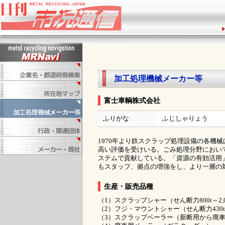
加工処理機械メーカー等
富士車輌株式会社
ふりがな
ふじしゃりょう
1970年より鉄スクラップ処理設備の各機
高い評価を受けいる。ごみ処理分野におい
ステムで貢献している。「資源の有効活用
もスタッフ、拠点の増強をし、より一層の
生産・販売品種
（1）スクラップシャー（せん断力800t～2,0
（2）フジ・マウントシャー（せん断力430t～1
（3）スクラップベーラー（新断用から廃