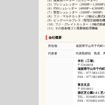
（4）廃車用ベーラー（ガラクーダー）
（5）プレシュレッダー（200HP～1,300HP
（6）FNSシュレッダー（400HP～4,500HP
（7）堅型シュレッダー（100HP～500HP）
（8）フジ・マルチカッター（1軸せん断式
（9）ビッグべールプレス（堅型圧縮梱包
（10）フジ・グレイトカッター（1軸式粗
（11）その他各種ゴミ廃棄物処理機械
会社概要
所在地
滋賀県守山市千代町13
代表者
代表取締役 鳥居 
本社（工場）
〒524-0034
滋賀県守山市千代町1
TEL：077-583-12
FAX：077-582-8805
東京支店
〒105-0011
港区芝公園2-4-1 芝
TEL：03-6402-4184
FAX：03-6402-4185