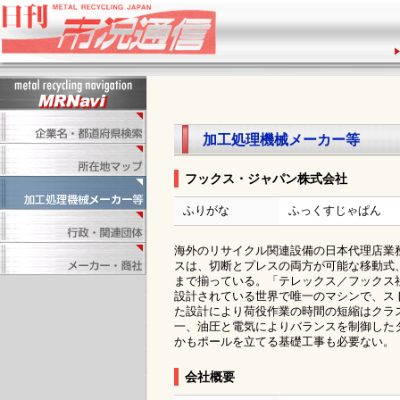
加工処理機械メーカー等
フックス・ジャパン株式会社
ふりがな
ふっくすじゃぱん
海外のリサイクル関連設備の日本代理店業
スは、切断とプレスの両方が可能な移動式、準
まで揃っている。「テレックス／フックス
設計されている世界で唯一のマシンで、ス
た設計により荷役作業の時間の短縮はクラ
一、油圧と電気によりバランスを制御した
かもポールを立てる基礎工事も必要ない。
会社概要