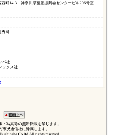
西町14-3 神奈川県畜産振興会センタービル206号室
村秀司
ッパ社
フックス社
m
事・写真等の無断転載を禁じます。
刊市况通信社に帰属します。
sushinsha Co,ltd All rights reserved.