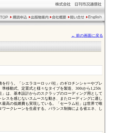
← 前の画面に戻る
務を行う。「シエラヨーロッパ社」のギロチンシャーやプレ
移動式、定置式と様々なタイプを製造、300tから1,250t
社」は、基本設計からのスクラップのローディング用として
トレスを感じないスムースな動き、またローディングに適し
ス最高の低燃費も実現している。「セーラム社」は世界で唯
タワークレーンを生産する。バランス制御による省エネ、し