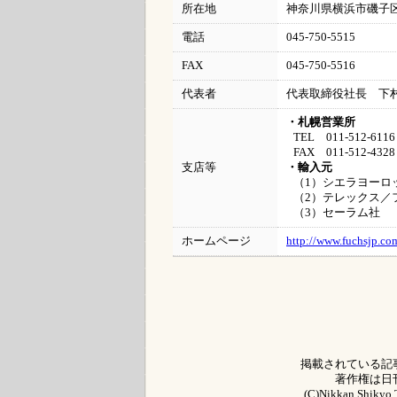
所在地
神奈川県横浜市磯子区
電話
045-750-5515
FAX
045-750-5516
代表者
代表取締役社長 下
・札幌営業所
TEL 011-512-6116
FAX 011-512-4328
支店等
・輸入元
（1）シエラヨーロ
（2）テレックス／
（3）セーラム社
ホームページ
http://www.fuchsjp.co
掲載されている記
著作権は日
(C)Nikkan Shikyo T