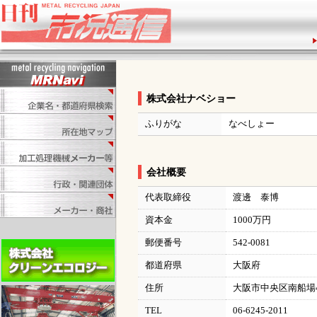
株式会社ナベショー
ふりがな
なべしょー
会社概要
代表取締役
渡邊 泰博
資本金
1000万円
郵便番号
542-0081
都道府県
大阪府
住所
大阪市中央区南船場4
TEL
06-6245-2011