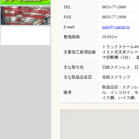
TEL
0833-77-2600
FAX
0833-77-2608
E-mail
info@y-metal.jp
敷地面積
10,652㎡
トラックスケール4
主要加工処理設備
イスト式天井クレー
マ切断機（2台）、
主な取引先
日鉄ステンレス、日
主な取扱品名②
非鉄スクラップ
取扱品目：ステンレス
備考
ル、インコロイ、モ
イス鋼、ハイス鋼、