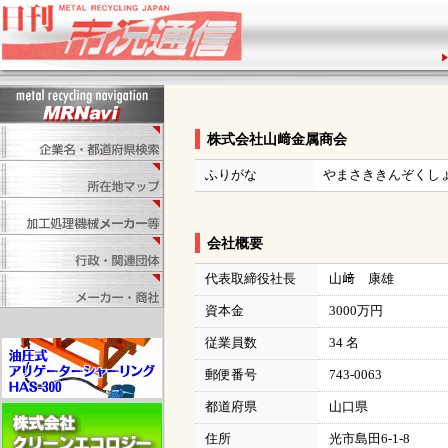
株式会社山﨑金属商会
ふりがな
やまさききんぞくし
会社概要
代表取締役社長
山﨑 康雄
資本金
3000万円
従業員数
34 名
郵便番号
743-0063
都道府県
山口県
住所
光市島田6-1-8